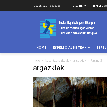
jueves, agosto 6, 2026
UEV/EEE
ESPELEOS
HOME
ESPELEO ALBISTEAK
ESPE
Inicio
ikusentzunezkoak
argazkiak
Página 3
argazkiak