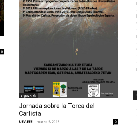
0
argazkiak
Jornada sobre la Torca del
Carlista
UEV-EEE
-
marzo 5, 2015
0