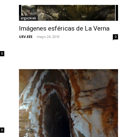
argazkiak
Imágenes esféricas de La Verna
UEV-EEE
-
mayo 24, 2010
0
0
0