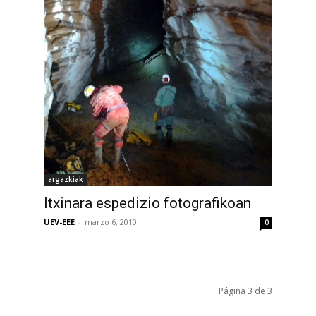
argazkiak
Itxinara espedizio fotografikoan
UEV-EEE
-
marzo 6, 2010
0
Página 3 de 3