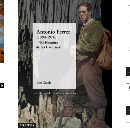
l
Ar
0
Ca
argazkiak