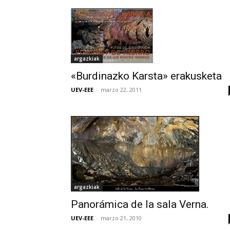
argazkiak
«Burdinazko Karsta» erakusketa
UEV-EEE
-
marzo 22, 2011
argazkiak
Panorámica de la sala Verna.
UEV-EEE
-
marzo 21, 2010