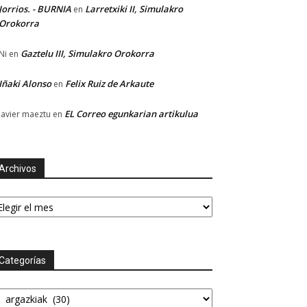
Jorrios. - BURNIA
Larretxiki II, Simulakro
en
Orokorra
Gaztelu III, Simulakro Orokorra
Ni
en
Iñaki Alonso
Felix Ruiz de Arkaute
en
EL Correo egunkarian artikulua
Javier maeztu
en
Archivos
chivos
Categorías
tegorías