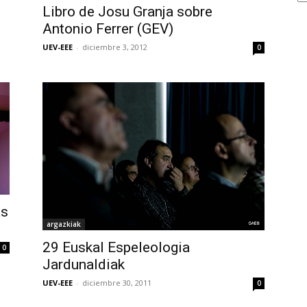
Libro de Josu Granja sobre
Antonio Ferrer (GEV)
UEV-EEE
-
diciembre 3, 2012
0
as
argazkiak
29 Euskal Espeleologia
0
Jardunaldiak
UEV-EEE
-
diciembre 30, 2011
0