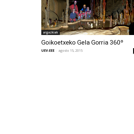
argazkiak
Goikoetxeko Gela Gorria 360º
UEV-EEE
-
agosto 15, 2015