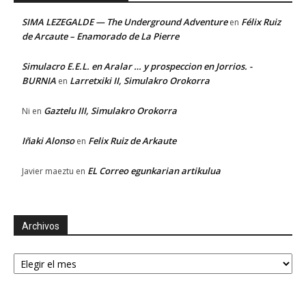
SIMA LEZEGALDE — The Underground Adventure
Félix Ruiz
en
de Arcaute – Enamorado de La Pierre
Simulacro E.E.L. en Aralar … y prospeccion en Jorrios. -
BURNIA
Larretxiki II, Simulakro Orokorra
en
Gaztelu III, Simulakro Orokorra
Ni
en
Iñaki Alonso
Felix Ruiz de Arkaute
en
EL Correo egunkarian artikulua
Javier maeztu
en
Archivos
Archivos