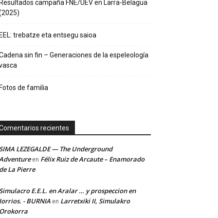
Resultados campaña FNE/UEV en Larra-Belagua
(2025)
EEL: trebatze eta entsegu saioa
Cadena sin fin – Generaciones de la espeleología
vasca
Fotos de familia
Comentarios recientes
SIMA LEZEGALDE — The Underground
Adventure
Félix Ruiz de Arcaute – Enamorado
en
de La Pierre
Simulacro E.E.L. en Aralar … y prospeccion en
Jorrios. - BURNIA
Larretxiki II, Simulakro
en
Orokorra