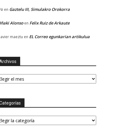
Gaztelu III, Simulakro Orokorra
Ni
en
Iñaki Alonso
Felix Ruiz de Arkaute
en
EL Correo egunkarian artikulua
Javier maeztu
en
Archivos
chivos
Categorías
tegorías