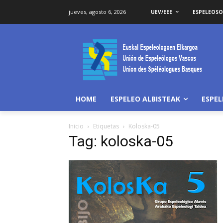
jueves, agosto 6, 2026
UEV/EEE
ESPELEOS
HOME
ESPELEO ALBISTEAK
ESPE
Inicio
Etiquetas
Koloska-05
Tag: koloska-05