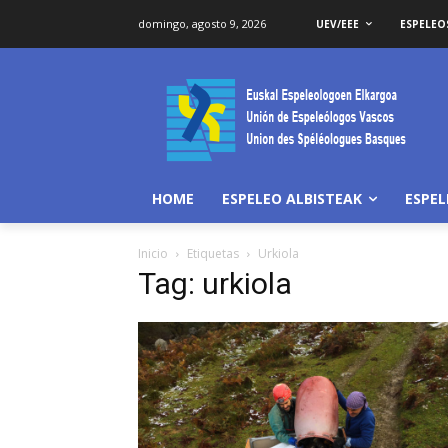
domingo, agosto 9, 2026
UEV/EEE
ESPELE
HOME
ESPELEO ALBISTEAK
ESPE
Inicio
Etiquetas
Urkiola
Tag: urkiola