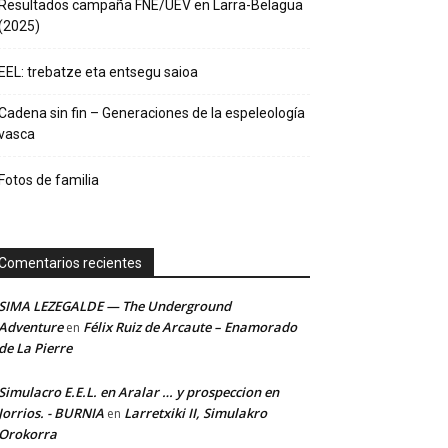
Resultados campaña FNE/UEV en Larra-Belagua
(2025)
EEL: trebatze eta entsegu saioa
Cadena sin fin – Generaciones de la espeleología
vasca
Fotos de familia
Comentarios recientes
SIMA LEZEGALDE — The Underground
Adventure
Félix Ruiz de Arcaute – Enamorado
en
de La Pierre
Simulacro E.E.L. en Aralar … y prospeccion en
Jorrios. - BURNIA
Larretxiki II, Simulakro
en
Orokorra