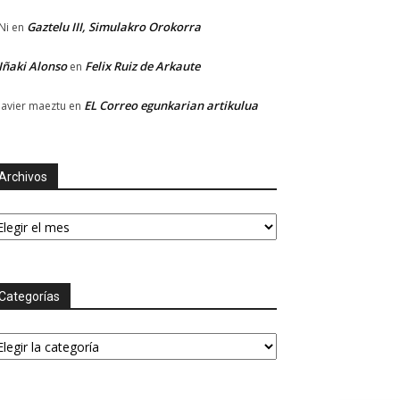
Gaztelu III, Simulakro Orokorra
Ni
en
Iñaki Alonso
Felix Ruiz de Arkaute
en
EL Correo egunkarian artikulua
Javier maeztu
en
Archivos
chivos
Categorías
tegorías