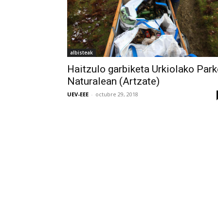
albisteak
Haitzulo garbiketa Urkiolako Park
Naturalean (Artzate)
UEV-EEE
-
octubre 29, 2018