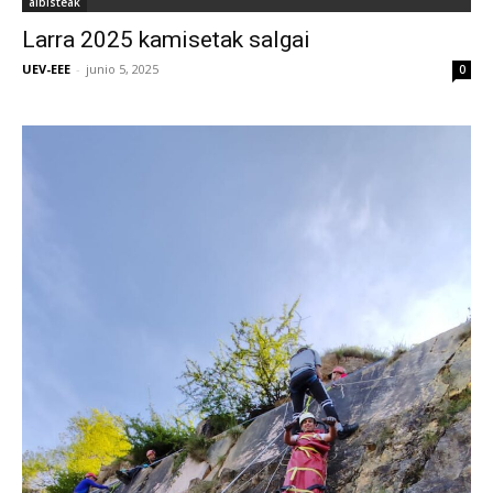
albisteak
Larra 2025 kamisetak salgai
UEV-EEE
-
junio 5, 2025
0