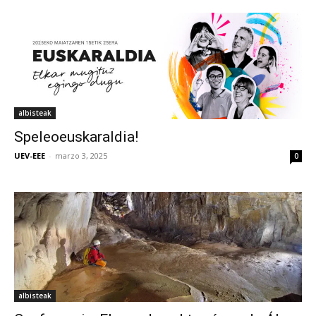
albisteak
Speleoeuskaraldia!
UEV-EEE
-
marzo 3, 2025
0
albisteak