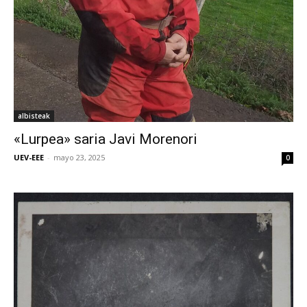
albisteak
«Lurpea» saria Javi Morenori
UEV-EEE
-
mayo 23, 2025
0