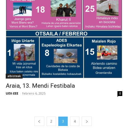
albisteak
Araia, 13. Mendi Festibala
UEV-EEE
-
febrero 6, 2025
0
2
3
4