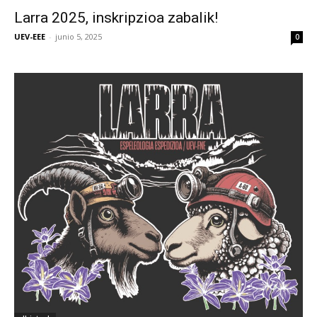
Larra 2025, inskripzioa zabalik!
UEV-EEE
-
junio 5, 2025
0