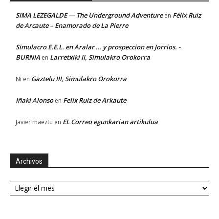
SIMA LEZEGALDE — The Underground Adventure
Félix Ruiz
en
de Arcaute – Enamorado de La Pierre
Simulacro E.E.L. en Aralar … y prospeccion en Jorrios. -
BURNIA
Larretxiki II, Simulakro Orokorra
en
Gaztelu III, Simulakro Orokorra
Ni
en
Iñaki Alonso
Felix Ruiz de Arkaute
en
EL Correo egunkarian artikulua
Javier maeztu
en
Archivos
Archivos