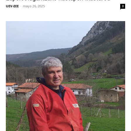
UEV-EEE
-
mayo 26, 2025
0