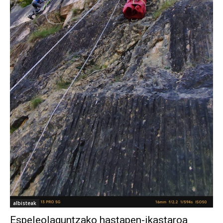
albisteak
Espeleolaguntzako hastapen-ikastaroa