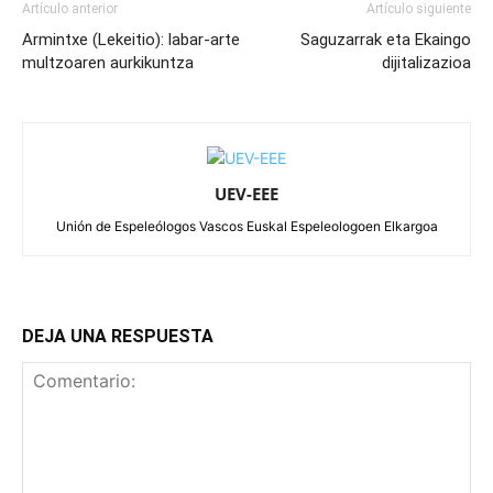
Artículo anterior
Artículo siguiente
Armintxe (Lekeitio): labar-arte
Saguzarrak eta Ekaingo
multzoaren aurkikuntza
dijitalizazioa
UEV-EEE
Unión de Espeleólogos Vascos Euskal Espeleologoen Elkargoa
DEJA UNA RESPUESTA