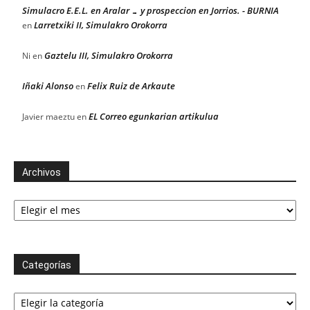
Simulacro E.E.L. en Aralar … y prospeccion en Jorrios. - BURNIA
Larretxiki II, Simulakro Orokorra
en
Gaztelu III, Simulakro Orokorra
Ni
en
Iñaki Alonso
Felix Ruiz de Arkaute
en
EL Correo egunkarian artikulua
Javier maeztu
en
Archivos
Archivos
Categorías
Categorías