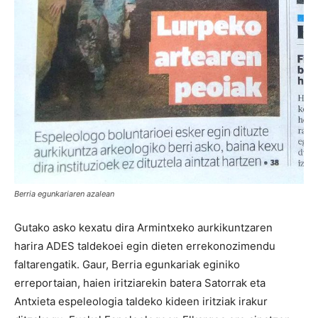
Berria egunkariaren azalean
Gutako asko kexatu dira Armintxeko aurkikuntzaren
harira ADES taldekoei egin dieten errekonozimendu
faltarengatik. Gaur, Berria egunkariak eginiko
erreportaian, haien iritziarekin batera Satorrak eta
Antxieta espeleologia taldeko kideen iritziak irakur