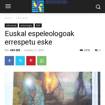
Inicio
albisteak
albisteak
arkeologia
EEE
Euskal espeleologoak
errespetu eske
Por
UEV-EEE
-
octubre 21, 2016
2318
0