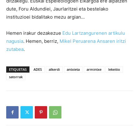
ditzakegu. Euskal Espeleologoen Elkargoa ere aipatzen
dute, Foru Aldundiei, Jaurlaritzei eta bestelako
instituzioei bidalitako mezu argian…
Hemen irakur dezakezue
Edu Lartzangurenen artikulu
nagusia
. Hemen, berriz,
Mikel Peruarena Ansaren iritzi
zutabea
.
ETIQUETAS
ADES
alkerdi
antxieta
armintxe
lekeitio
satorrak