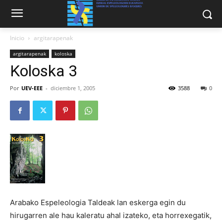
Inicio
argitarapenak
argitarapenak
koloska
Koloska 3
Por
UEV-EEE
-
diciembre 1, 2005
3588
0
Arabako Espeleologia Taldeak lan eskerga egin du
hirugarren ale hau kaleratu ahal izateko, eta horrexegatik,