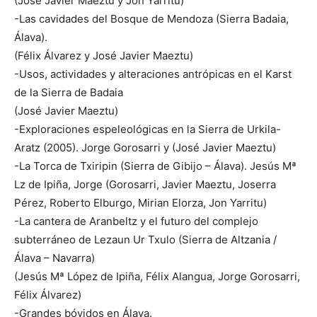
(José Javier Maeztu y Jon Yarritu)
-Las cavidades del Bosque de Mendoza (Sierra Badaia,
Álava).
(Félix Álvarez y José Javier Maeztu)
-Usos, actividades y alteraciones antrópicas en el Karst
de la Sierra de Badaia
(José Javier Maeztu)
-Exploraciones espeleológicas en la Sierra de Urkila-
Aratz (2005). Jorge Gorosarri y (José Javier Maeztu)
-La Torca de Txiripin (Sierra de Gibijo – Álava). Jesús Mª
Lz de Ipiña, Jorge (Gorosarri, Javier Maeztu, Joserra
Pérez, Roberto Elburgo, Mirian Elorza, Jon Yarritu)
-La cantera de Aranbeltz y el futuro del complejo
subterráneo de Lezaun Ur Txulo (Sierra de Altzania /
Álava – Navarra)
(Jesús Mª López de Ipiña, Félix Alangua, Jorge Gorosarri,
Félix Álvarez)
-Grandes bóvidos en Álava.