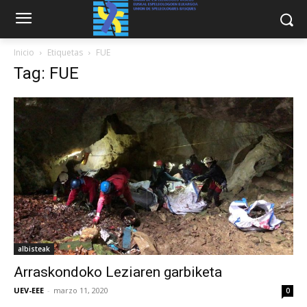
Inicio
Etiquetas
FUE
Tag: FUE
albisteak
Arraskondoko Leziaren garbiketa
UEV-EEE
-
marzo 11, 2020
0