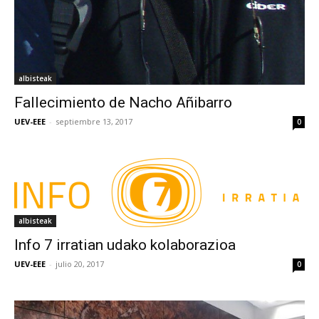
albisteak
Fallecimiento de Nacho Añibarro
UEV-EEE
-
septiembre 13, 2017
0
albisteak
Info 7 irratian udako kolaborazioa
UEV-EEE
-
julio 20, 2017
0