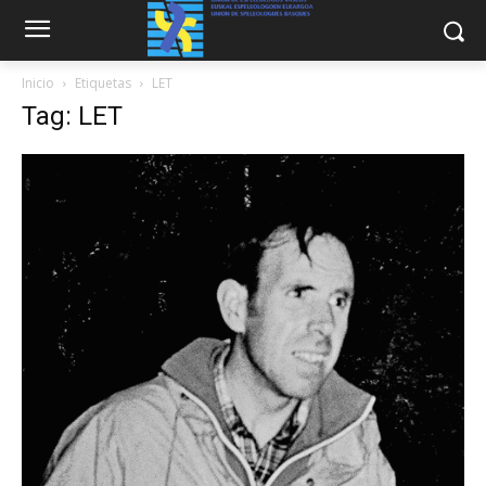
Inicio
Etiquetas
LET
Tag: LET