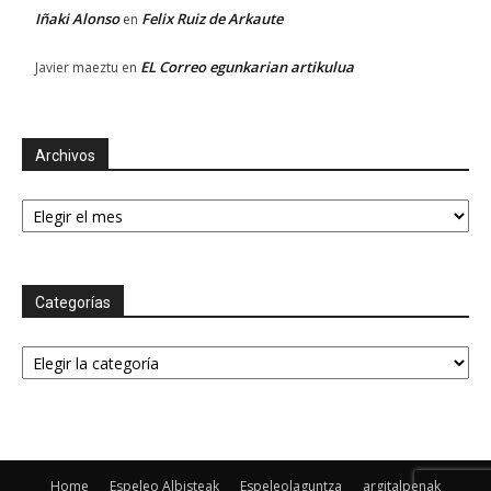
Iñaki Alonso
Felix Ruiz de Arkaute
en
EL Correo egunkarian artikulua
Javier maeztu
en
Archivos
Archivos
Categorías
Categorías
Home
Espeleo Albisteak
Espeleolaguntza
argitalpenak