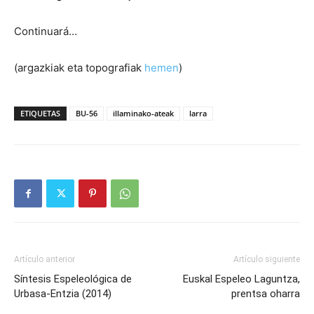
Continuará…
(argazkiak eta topografiak
hemen
)
ETIQUETAS
BU-56
illaminako-ateak
larra
Artículo anterior
Artículo siguiente
Síntesis Espeleológica de
Euskal Espeleo Laguntza,
Urbasa-Entzia (2014)
prentsa oharra