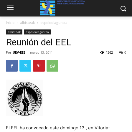
Inicio
albisteak
espeleolaguntza
albisteak
espeleolaguntza
Reunión del EEL
Por
UEV-EEE
-
marzo 13, 2011
1362
0
El EEL ha convocado este domingo 13 , en Vitoria-